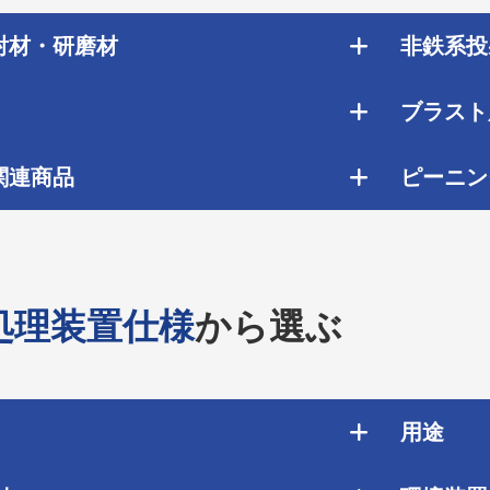
射材・研磨材
非鉄系投
ブラスト
関連商品
ピーニン
処理装置仕様
から選ぶ
用途