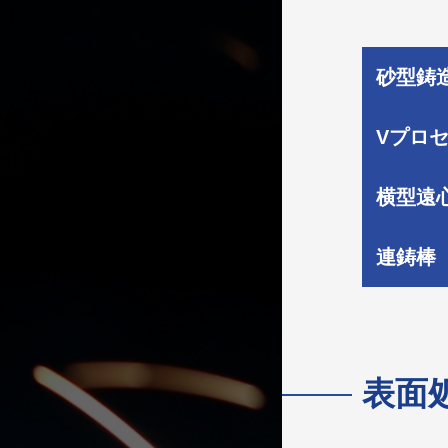
砂型鋳
Vプロ
横型遠
連鋳棒
表⾯