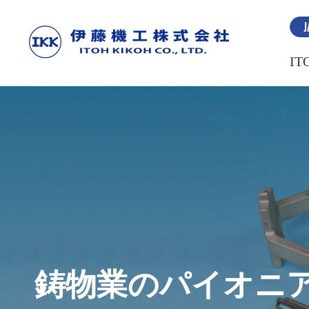
J
IT
鋳物業のパイオニ