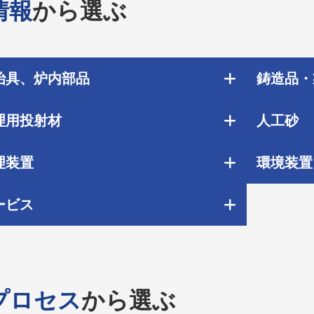
情報
から選ぶ
治具、炉内部品
鋳造品・
理用投射材
人工砂
理装置
環境装置
ービス
プロセス
から選ぶ