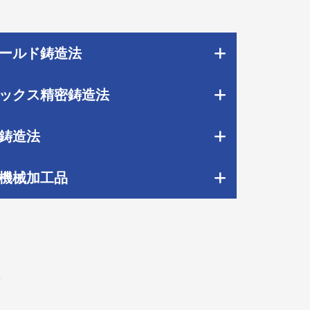
ールド鋳造法
ックス精密鋳造法
鋳造法
機械加工品
ぶ