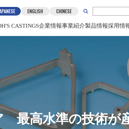
APANESE
ENGLISH
CHINESE
OH'S CASTINGS
企業情報
事業紹介
製品情報
採用情
ア 最高水準の技術が