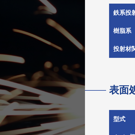
鉄系投
樹脂系
投射材
表面
型式