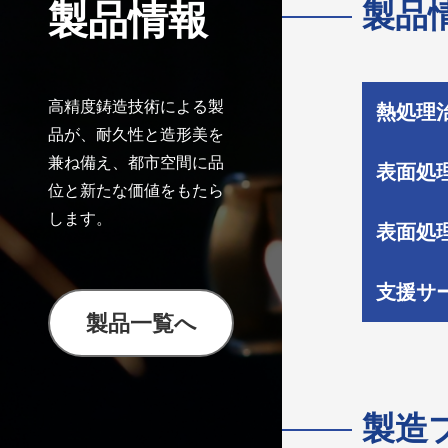
製品
製品情報
高精度鋳造技術による製
熱処理
品が、耐久性と造形美を
兼ね備え、都市空間に品
表面処
位と新たな価値をもたら
します。
表面処
支援サ
製品一覧へ
製造