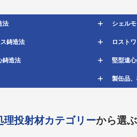
造法
シェルモ
セス鋳造法
ロストワ
⼼鋳造法
堅型遠⼼
製缶品、
処理投射材カテゴリー
から選